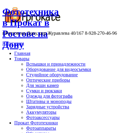
Фототехника
в Прокат в
Ростове на
г.Ростов-на-Дону, пер.Журавлева 40/167 8-928-270-46-96
Дону
Категории
Главная
Товары
Вспышки и принадлежности
Оборудование для видеосъемки
Студийное оборудование
Оптические приборы
Для экшн камер
Сумки и рюкзаки
Одежда для фотографа
Штативы и моноподы
Зарядные устройства
Аккумуляторы
Фотоаксессуары
Прокат Фототехники
Фотоаппараты