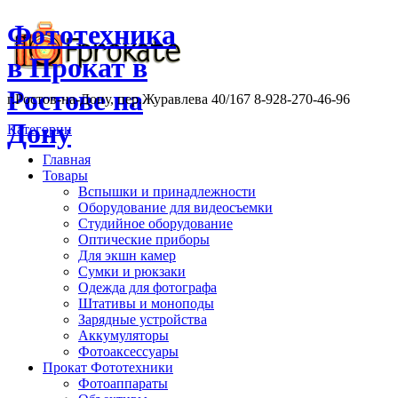
Фототехника
в Прокат в
Ростове на
г.Ростов-на-Дону, пер.Журавлева 40/167 8-928-270-46-96
Дону
Категории
Главная
Товары
Вспышки и принадлежности
Оборудование для видеосъемки
Студийное оборудование
Оптические приборы
Для экшн камер
Сумки и рюкзаки
Одежда для фотографа
Штативы и моноподы
Зарядные устройства
Аккумуляторы
Фотоаксессуары
Прокат Фототехники
Фотоаппараты