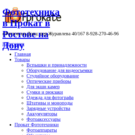
Фототехника
в Прокат в
Ростове на
г.Ростов-на-Дону, пер.Журавлева 40/167 8-928-270-46-96
Дону
Категории
Главная
Товары
Вспышки и принадлежности
Оборудование для видеосъемки
Студийное оборудование
Оптические приборы
Для экшн камер
Сумки и рюкзаки
Одежда для фотографа
Штативы и моноподы
Зарядные устройства
Аккумуляторы
Фотоаксессуары
Прокат Фототехники
Фотоаппараты