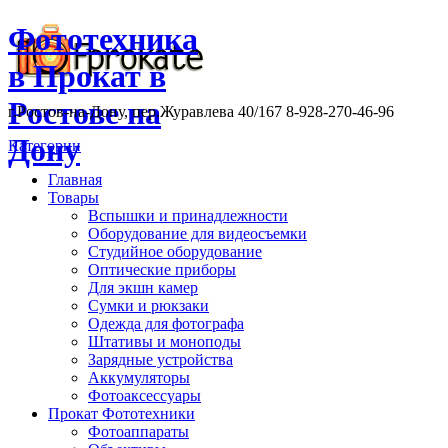
Фототехника
в Прокат в
Ростове на
г.Ростов-на-Дону, пер.Журавлева 40/167 8-928-270-46-96
Дону
Категории
Главная
Товары
Вспышки и принадлежности
Оборудование для видеосъемки
Студийное оборудование
Оптические приборы
Для экшн камер
Сумки и рюкзаки
Одежда для фотографа
Штативы и моноподы
Зарядные устройства
Аккумуляторы
Фотоаксессуары
Прокат Фототехники
Фотоаппараты