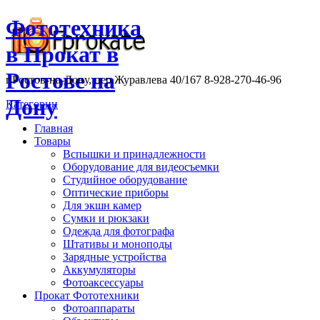
Фототехника
в Прокат в
Ростове на
г.Ростов-на-Дону, пер.Журавлева 40/167 8-928-270-46-96
Дону
Категории
Главная
Товары
Вспышки и принадлежности
Оборудование для видеосъемки
Студийное оборудование
Оптические приборы
Для экшн камер
Сумки и рюкзаки
Одежда для фотографа
Штативы и моноподы
Зарядные устройства
Аккумуляторы
Фотоаксессуары
Прокат Фототехники
Фотоаппараты