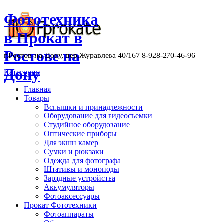
Фототехника
в Прокат в
Ростове на
г.Ростов-на-Дону, пер.Журавлева 40/167 8-928-270-46-96
Дону
Категории
Главная
Товары
Вспышки и принадлежности
Оборудование для видеосъемки
Студийное оборудование
Оптические приборы
Для экшн камер
Сумки и рюкзаки
Одежда для фотографа
Штативы и моноподы
Зарядные устройства
Аккумуляторы
Фотоаксессуары
Прокат Фототехники
Фотоаппараты