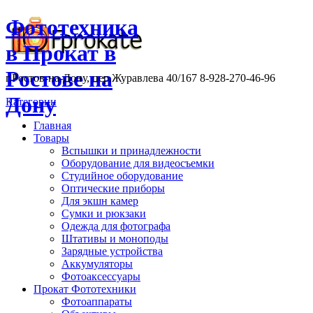
Фототехника
в Прокат в
Ростове на
г.Ростов-на-Дону, пер.Журавлева 40/167 8-928-270-46-96
Дону
Категории
Главная
Товары
Вспышки и принадлежности
Оборудование для видеосъемки
Студийное оборудование
Оптические приборы
Для экшн камер
Сумки и рюкзаки
Одежда для фотографа
Штативы и моноподы
Зарядные устройства
Аккумуляторы
Фотоаксессуары
Прокат Фототехники
Фотоаппараты