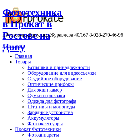
Фототехника
в Прокат в
Ростове на
г.Ростов-на-Дону, пер.Журавлева 40/167 8-928-270-46-96
Дону
Категории
Главная
Товары
Вспышки и принадлежности
Оборудование для видеосъемки
Студийное оборудование
Оптические приборы
Для экшн камер
Сумки и рюкзаки
Одежда для фотографа
Штативы и моноподы
Зарядные устройства
Аккумуляторы
Фотоаксессуары
Прокат Фототехники
Фотоаппараты