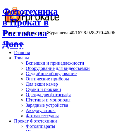
Фототехника
в Прокат в
Ростове на
г.Ростов-на-Дону, пер.Журавлева 40/167 8-928-270-46-96
Дону
Категории
Главная
Товары
Вспышки и принадлежности
Оборудование для видеосъемки
Студийное оборудование
Оптические приборы
Для экшн камер
Сумки и рюкзаки
Одежда для фотографа
Штативы и моноподы
Зарядные устройства
Аккумуляторы
Фотоаксессуары
Прокат Фототехники
Фотоаппараты