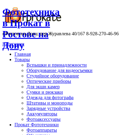
Фототехника
в Прокат в
Ростове на
г.Ростов-на-Дону, пер.Журавлева 40/167 8-928-270-46-96
Дону
Категории
Главная
Товары
Вспышки и принадлежности
Оборудование для видеосъемки
Студийное оборудование
Оптические приборы
Для экшн камер
Сумки и рюкзаки
Одежда для фотографа
Штативы и моноподы
Зарядные устройства
Аккумуляторы
Фотоаксессуары
Прокат Фототехники
Фотоаппараты