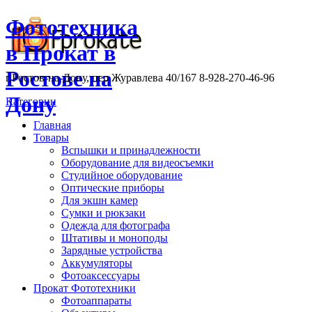
Фототехника
в Прокат в
Ростове на
г.Ростов-на-Дону, пер.Журавлева 40/167 8-928-270-46-96
Дону
Категории
Главная
Товары
Вспышки и принадлежности
Оборудование для видеосъемки
Студийное оборудование
Оптические приборы
Для экшн камер
Сумки и рюкзаки
Одежда для фотографа
Штативы и моноподы
Зарядные устройства
Аккумуляторы
Фотоаксессуары
Прокат Фототехники
Фотоаппараты