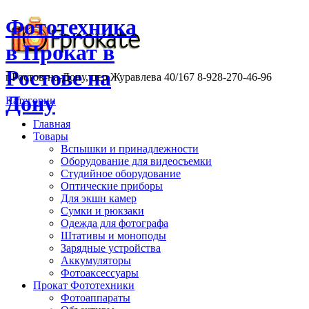
Фототехника
в Прокат в
Ростове на
г.Ростов-на-Дону, пер.Журавлева 40/167 8-928-270-46-96
Дону
Категории
Главная
Товары
Вспышки и принадлежности
Оборудование для видеосъемки
Студийное оборудование
Оптические приборы
Для экшн камер
Сумки и рюкзаки
Одежда для фотографа
Штативы и моноподы
Зарядные устройства
Аккумуляторы
Фотоаксессуары
Прокат Фототехники
Фотоаппараты