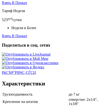
Взять В Прокат
Тариф Неделя
руб
525
сутки
Неделя и Более
Взять В Прокат
Поделиться в соц. сетях
РќСЂР°РІРёС‚СЃСЏ
Характеристики
Грузоподъемность
до 7 кг
отверстие: 2х1/4",
Крепление на штатив
1х3/8''