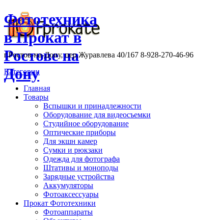
Фототехника
в Прокат в
Ростове на
г.Ростов-на-Дону, пер.Журавлева 40/167 8-928-270-46-96
Дону
Категории
Главная
Товары
Вспышки и принадлежности
Оборудование для видеосъемки
Студийное оборудование
Оптические приборы
Для экшн камер
Сумки и рюкзаки
Одежда для фотографа
Штативы и моноподы
Зарядные устройства
Аккумуляторы
Фотоаксессуары
Прокат Фототехники
Фотоаппараты