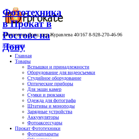
Фототехника
в Прокат в
Ростове на
г.Ростов-на-Дону, пер.Журавлева 40/167 8-928-270-46-96
Дону
Категории
Главная
Товары
Вспышки и принадлежности
Оборудование для видеосъемки
Студийное оборудование
Оптические приборы
Для экшн камер
Сумки и рюкзаки
Одежда для фотографа
Штативы и моноподы
Зарядные устройства
Аккумуляторы
Фотоаксессуары
Прокат Фототехники
Фотоаппараты