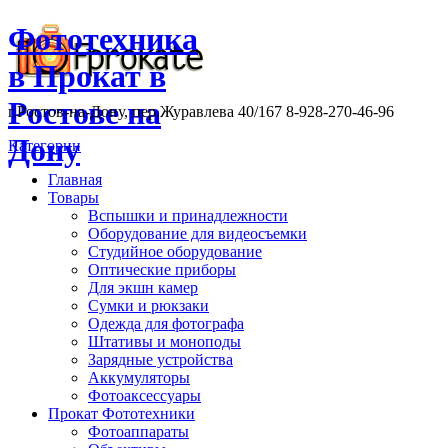
Фототехника
в Прокат в
Ростове на
г.Ростов-на-Дону, пер.Журавлева 40/167 8-928-270-46-96
Дону
Категории
Главная
Товары
Вспышки и принадлежности
Оборудование для видеосъемки
Студийное оборудование
Оптические приборы
Для экшн камер
Сумки и рюкзаки
Одежда для фотографа
Штативы и моноподы
Зарядные устройства
Аккумуляторы
Фотоаксессуары
Прокат Фототехники
Фотоаппараты