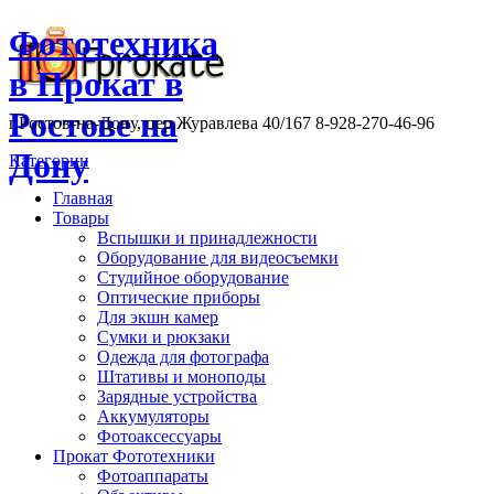
Фототехника
в Прокат в
Ростове на
г.Ростов-на-Дону, пер.Журавлева 40/167 8-928-270-46-96
Дону
Категории
Главная
Товары
Вспышки и принадлежности
Оборудование для видеосъемки
Студийное оборудование
Оптические приборы
Для экшн камер
Сумки и рюкзаки
Одежда для фотографа
Штативы и моноподы
Зарядные устройства
Аккумуляторы
Фотоаксессуары
Прокат Фототехники
Фотоаппараты