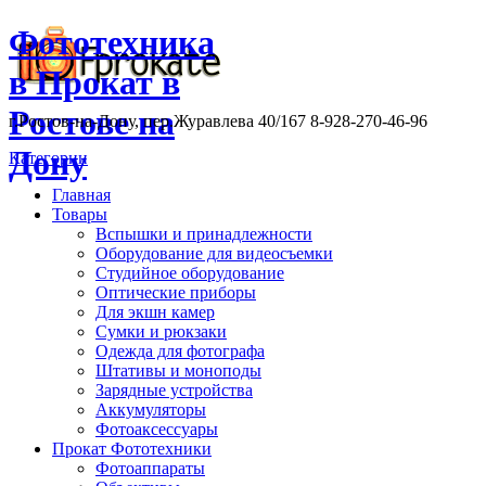
Фототехника
в Прокат в
Ростове на
г.Ростов-на-Дону, пер.Журавлева 40/167 8-928-270-46-96
Дону
Категории
Главная
Товары
Вспышки и принадлежности
Оборудование для видеосъемки
Студийное оборудование
Оптические приборы
Для экшн камер
Сумки и рюкзаки
Одежда для фотографа
Штативы и моноподы
Зарядные устройства
Аккумуляторы
Фотоаксессуары
Прокат Фототехники
Фотоаппараты