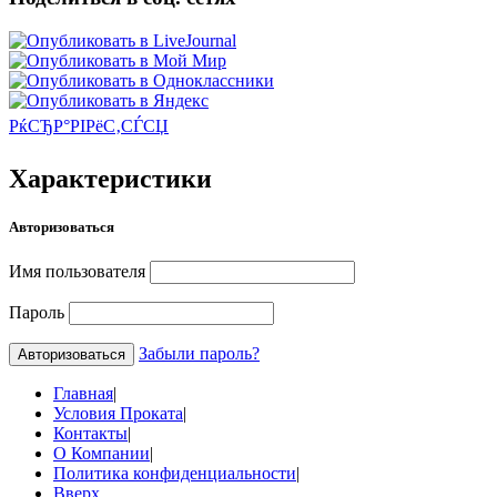
РќСЂР°РІРёС‚СЃСЏ
Характеристики
Авторизоваться
Имя пользователя
Пароль
Забыли пароль?
Главная
|
Условия Проката
|
Контакты
|
О Компании
|
Политика конфиденциальности
|
Вверх