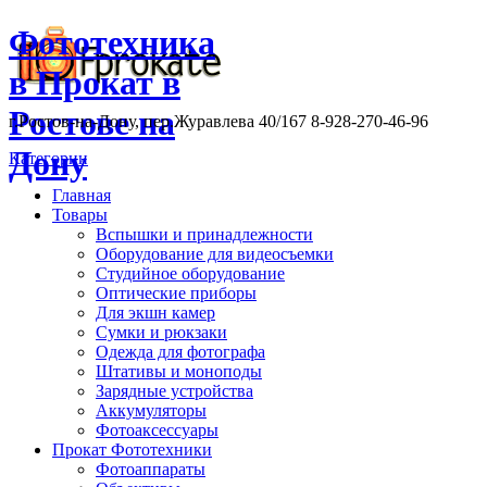
Фототехника
в Прокат в
Ростове на
г.Ростов-на-Дону, пер.Журавлева 40/167 8-928-270-46-96
Дону
Категории
Главная
Товары
Вспышки и принадлежности
Оборудование для видеосъемки
Студийное оборудование
Оптические приборы
Для экшн камер
Сумки и рюкзаки
Одежда для фотографа
Штативы и моноподы
Зарядные устройства
Аккумуляторы
Фотоаксессуары
Прокат Фототехники
Фотоаппараты