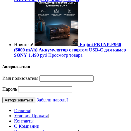
Новинка!
Fujimi FBTNP-F960
(6000 mAh) Аккумулятор с портом USB-C для камер
SONY
1,490 руб
Просмотр товара
Авторизоваться
Имя пользователя
Пароль
Забыли пароль?
Главная
|
Условия Проката
|
Контакты
|
О Компании
|