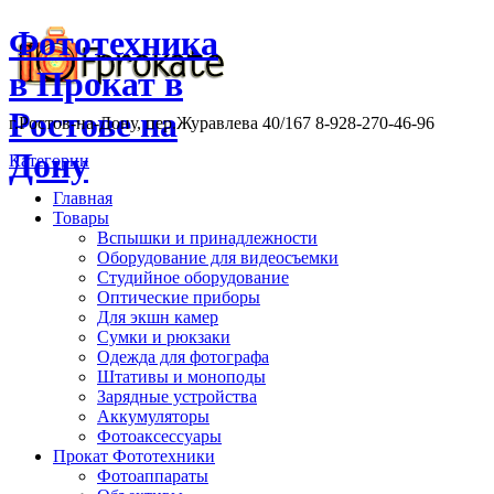
Фототехника
в Прокат в
Ростове на
г.Ростов-на-Дону, пер.Журавлева 40/167 8-928-270-46-96
Дону
Категории
Главная
Товары
Вспышки и принадлежности
Оборудование для видеосъемки
Студийное оборудование
Оптические приборы
Для экшн камер
Сумки и рюкзаки
Одежда для фотографа
Штативы и моноподы
Зарядные устройства
Аккумуляторы
Фотоаксессуары
Прокат Фототехники
Фотоаппараты