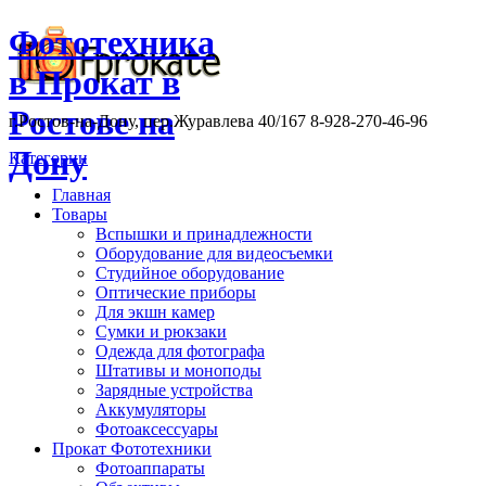
Фототехника
в Прокат в
Ростове на
г.Ростов-на-Дону, пер.Журавлева 40/167 8-928-270-46-96
Дону
Категории
Главная
Товары
Вспышки и принадлежности
Оборудование для видеосъемки
Студийное оборудование
Оптические приборы
Для экшн камер
Сумки и рюкзаки
Одежда для фотографа
Штативы и моноподы
Зарядные устройства
Аккумуляторы
Фотоаксессуары
Прокат Фототехники
Фотоаппараты