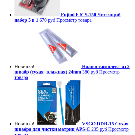
Fujimi FJCS-150 Чистящий
набор 5 в 1
670 руб
Просмотр товара
Новинка!
Huanor комплект из 2
швабр (сухая+влажная) 24mm
380 руб
Просмотр
товара
Новинка!
VSGO DDR-15 Сухая
швабра для чистки матриц APS-C
235 руб
Просмотр
товара