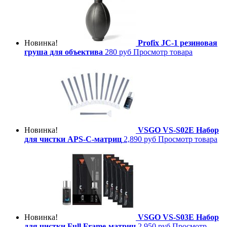
Новинка!
Profix JC-1 резиновая
груша для объектива
280 руб
Просмотр товара
Новинка!
VSGO VS-S02E Набор
для чистки APS-C-матриц
2,890 руб
Просмотр товара
Новинка!
VSGO VS-S03E Набор
для чистки Full Frame-матриц
2,950 руб
Просмотр