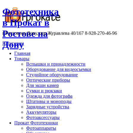
Фототехника
в Прокат в
Ростове на
г.Ростов-на-Дону, пер.Журавлева 40/167 8-928-270-46-96
Дону
Категории
Главная
Товары
Вспышки и принадлежности
Оборудование для видеосъемки
Студийное оборудование
Оптические приборы
Для экшн камер
Сумки и рюкзаки
Одежда для фотографа
Штативы и моноподы
Зарядные устройства
Аккумуляторы
Фотоаксессуары
Прокат Фототехники
Фотоаппараты