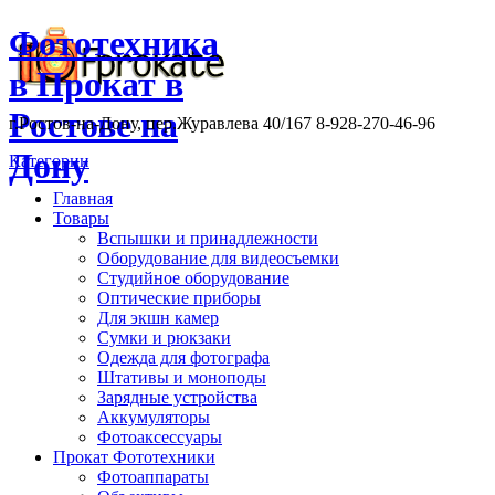
Фототехника
в Прокат в
Ростове на
г.Ростов-на-Дону, пер.Журавлева 40/167 8-928-270-46-96
Дону
Категории
Главная
Товары
Вспышки и принадлежности
Оборудование для видеосъемки
Студийное оборудование
Оптические приборы
Для экшн камер
Сумки и рюкзаки
Одежда для фотографа
Штативы и моноподы
Зарядные устройства
Аккумуляторы
Фотоаксессуары
Прокат Фототехники
Фотоаппараты