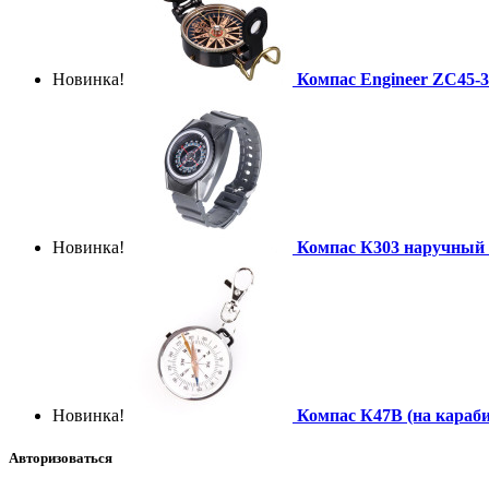
Новинка!
Компас Engineer ZC45-
Новинка!
Компас К303 наручный
Новинка!
Компас К47В (на карабин
Авторизоваться