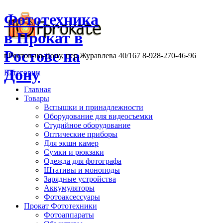
Фототехника
в Прокат в
Ростове на
г.Ростов-на-Дону, пер.Журавлева 40/167 8-928-270-46-96
Дону
Категории
Главная
Товары
Вспышки и принадлежности
Оборудование для видеосъемки
Студийное оборудование
Оптические приборы
Для экшн камер
Сумки и рюкзаки
Одежда для фотографа
Штативы и моноподы
Зарядные устройства
Аккумуляторы
Фотоаксессуары
Прокат Фототехники
Фотоаппараты