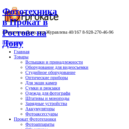
Фототехника
в Прокат в
Ростове на
г.Ростов-на-Дону, пер.Журавлева 40/167 8-928-270-46-96
Дону
Категории
Главная
Товары
Вспышки и принадлежности
Оборудование для видеосъемки
Студийное оборудование
Оптические приборы
Для экшн камер
Сумки и рюкзаки
Одежда для фотографа
Штативы и моноподы
Зарядные устройства
Аккумуляторы
Фотоаксессуары
Прокат Фототехники
Фотоаппараты